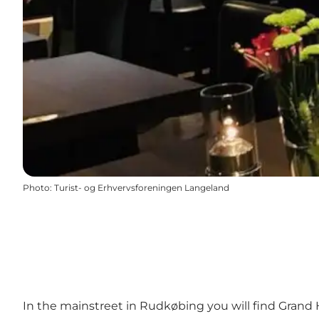
Photo
:
Turist- og Erhvervsforeningen Langeland
In the mainstreet in Rudkøbing you will find Grand