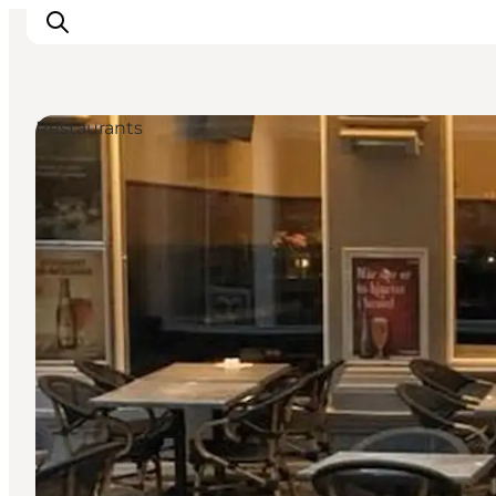
Restaurants
Inspirations
Destinations
Quoi faire
Hébergements
Planifiez votre voyage