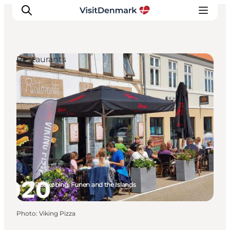
Restaurants
Inspirations
Destinations
Quoi faire
Hébergements
Planifiez votre voyage
Rudkøbing, Funen and the Islands
Photo
:
Viking Pizza