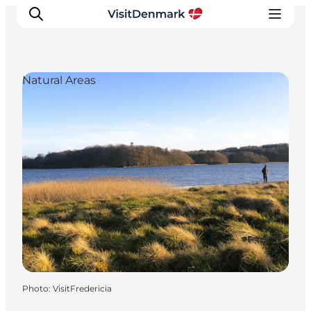
Natural Areas
Inspirations
Destinations
Quoi faire
Hébergements
Planifiez votre voyage
Photo
:
VisitFredericia