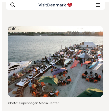
Cafés
Inspirations
Destinations
Quoi faire
Hébergements
Planifiez votre voyage
Photo
:
Copenhagen Media Center