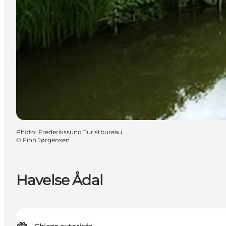
Photo
:
Frederikssund Turistbureau
©
Finn Jørgensen
Havelse Ådal