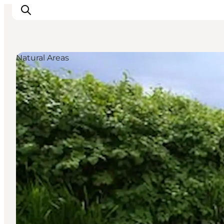
Natural Areas
Inspirations
Destinations
Quoi faire
Hébergements
Planifiez votre voyage