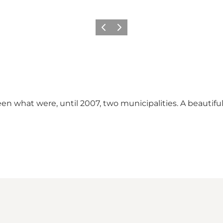
Précédent
Suivant
n what were, until 2007, two municipalities. A beautiful