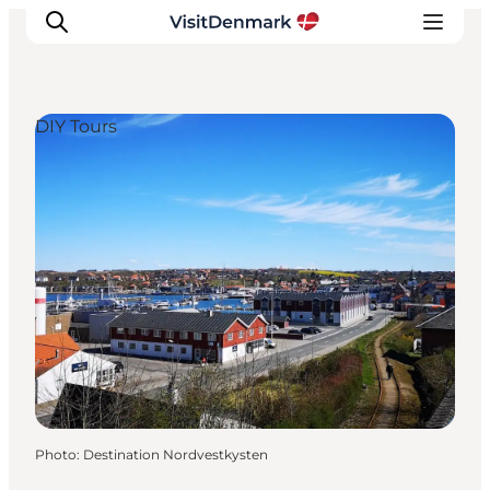
DIY Tours
Inspirations
Destinations
Quoi faire
Hébergements
Planifiez votre voyage
Photo
:
Destination Nordvestkysten