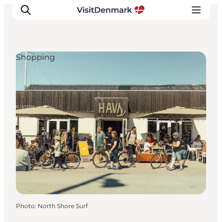
Shopping
Inspirations
Destinations
Quoi faire
Hébergements
Planifiez votre voyage
Photo
:
North Shore Surf