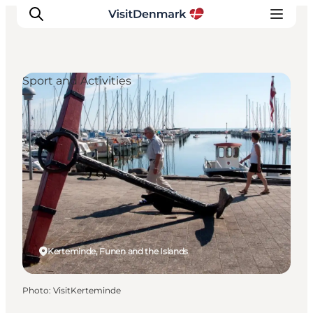
Sport and Activities
Inspirations
Destinations
Quoi faire
Hébergements
Planifiez votre voyage
Kerteminde, Funen and the Islands
Photo
:
VisitKerteminde