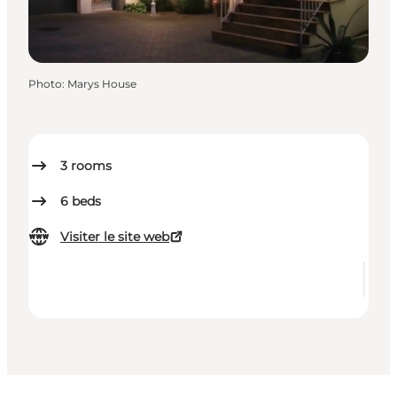
Photo
:
Marys House
3
rooms
6
beds
Visiter le site web