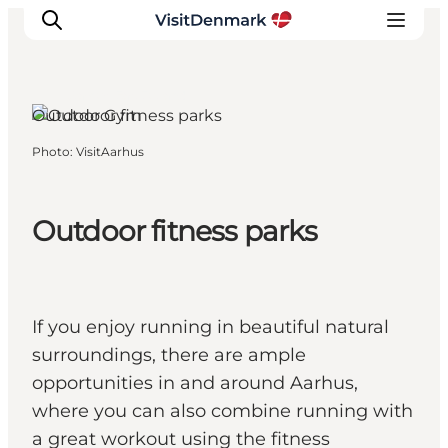
Aarhus, East Jutland
Outdoor Gym
Photo
:
VisitAarhus
Inspirations
Destinations
Quoi faire
Outdoor fitness parks
Hébergements
Planifiez votre voyage
If you enjoy running in beautiful natural
surroundings, there are ample
opportunities in and around Aarhus,
where you can also combine running with
a great workout using the fitness