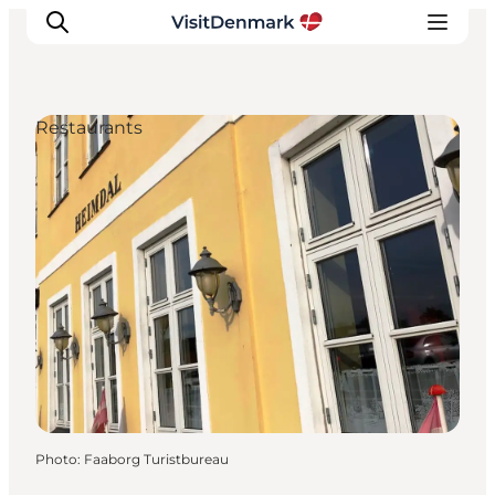
Restaurants
Inspirations
Destinations
Quoi faire
Hébergements
Planifiez votre voyage
Photo
:
Faaborg Turistbureau