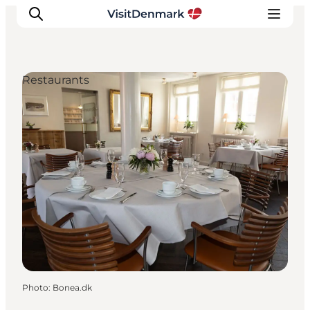
Restaurants
Inspirations
Destinations
Quoi faire
Hébergements
Planifiez votre voyage
Photo
:
Bonea.dk