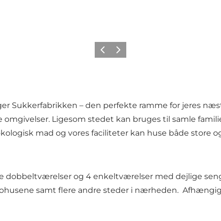
Précédent
Suivant
igger Sukkerfabrikken – den perfekte ramme for jeres næst
e omgivelser. Ligesom stedet kan bruges til samle familie
kologisk mad og vores faciliteter kan huse både store o
e dobbeltværelser og 4 enkeltværelser med dejlige senge
abohusene samt flere andre steder i nærheden. Afhængi