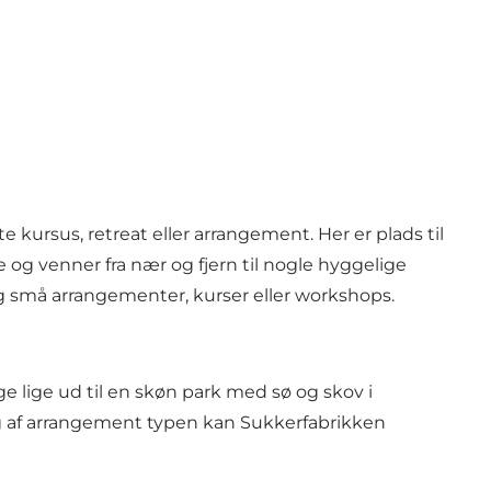
e kursus, retreat eller arrangement. Her er plads til
 og venner fra nær og fjern til nogle hyggelige
g små arrangementer, kurser eller workshops.
 lige ud til en skøn park med sø og skov i
g af arrangement typen kan Sukkerfabrikken