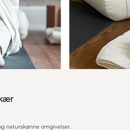
ekær
r og naturskønne omgivelser.