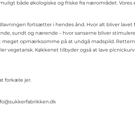
 muligt både økologiske og friske fra nærområdet. Vores
adlavningen fortsætter i hendes ånd. Hvor alt bliver lave
erende, sundt og nærende – hvor sanserne bliver stimuler
 meget opmærksomme på at undgå madspild. Retterne bliv
ller vegetarisk. Køkkenet tilbyder også at lave picnickur
t forkæle jer.
nfo@sukkerfabrikken.dk