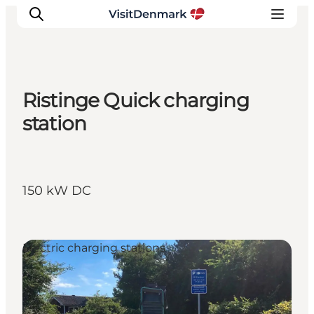
Ristinge Quick charging
Inspirations
station
Destinations
Quoi faire
Hébergements
150 kW DC
Planifiez votre voyage
Electric charging stations