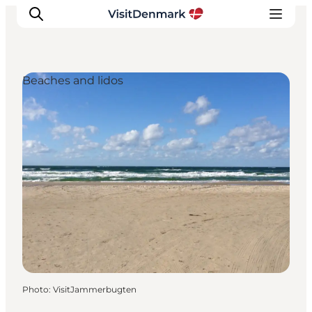
Beaches and lidos
Inspirations
Destinations
Quoi faire
Hébergements
Planifiez votre voyage
Photo
:
VisitJammerbugten