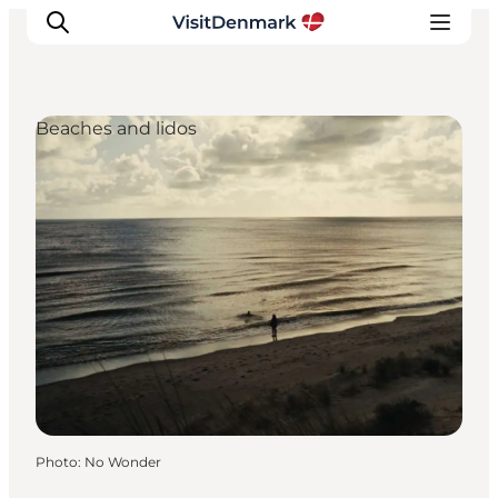
Beaches and lidos
Inspirations
Destinations
Quoi faire
Hébergements
Planifiez votre voyage
Photo
:
No Wonder