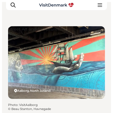
Street Art and Sculptures
Inspirations
Destinations
Quoi faire
Hébergements
Planifiez votre voyage
Aalborg, North Jutland
Photo
:
VisitAalborg
©
Beau Stanton, Havnegade