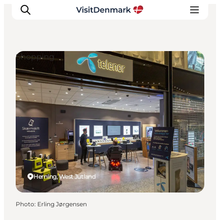
Shopping
Inspirations
Destinations
Quoi faire
Hébergements
Planifiez votre voyage
Herning, West Jutland
Photo
:
Erling Jørgensen