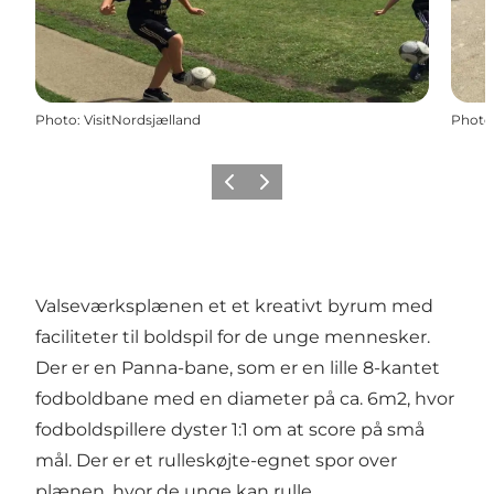
Photo
:
VisitNordsjælland
Photo
Précédent
Suivant
Valseværksplænen et et kreativt byrum med
faciliteter til boldspil for de unge mennesker.
Der er en Panna-bane, som er en lille 8-kantet
fodboldbane med en diameter på ca. 6m2, hvor
fodboldspillere dyster 1:1 om at score på små
mål. Der er et rulleskøjte-egnet spor over
plænen, hvor de unge kan rulle.