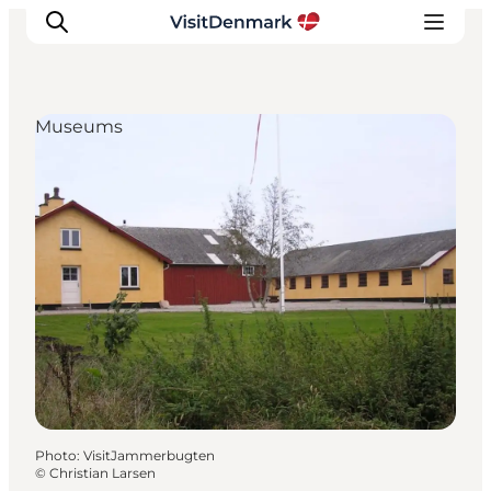
Museums
Inspirations
Destinations
Quoi faire
Hébergements
Planifiez votre voyage
Photo
:
VisitJammerbugten
©
Christian Larsen