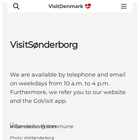
VisitSønderborg
Inspirations
Destinations
Quoi faire
We are available by telephone and email
Hébergements
on weekdays from 10 a.m. to 4 p.m.
Planifiez votre voyage
Furthermore, we refer you to our website
and the GoVisit app.
Sønderborg, South Jutland
Information Points
Photo
:
VisitSønderborg