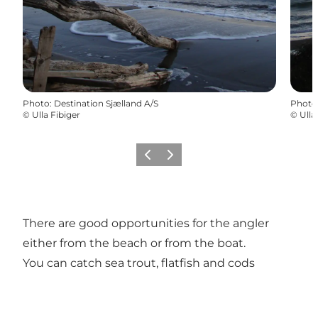
Photo
:
Destination Sjælland A/S
Photo
©
Ulla Fibiger
©
Ulla
Précédent
Suivant
There are good opportunities for the angler
either from the beach or from the boat.
You can catch sea trout, flatfish and cods