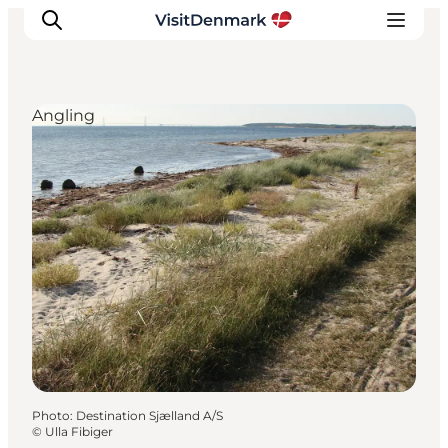
Angling
Inspirations
Destinations
Quoi faire
Hébergements
Planifiez votre voyage
Photo
:
Destination Sjælland A/S
©
Ulla Fibiger