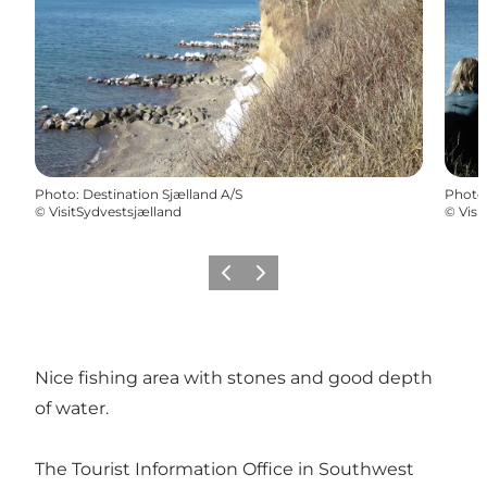
Photo
:
Destination Sjælland A/S
Photo
©
VisitSydvestsjælland
©
Visi
Précédent
Suivant
Nice fishing area with stones and good depth
of water.
The Tourist Information Office in Southwest