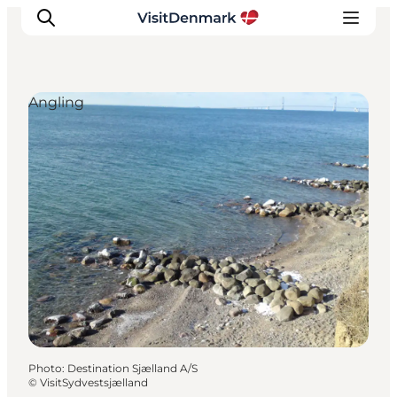
Angling
Inspirations
Destinations
Quoi faire
Hébergements
Planifiez votre voyage
Photo
:
Destination Sjælland A/S
©
VisitSydvestsjælland