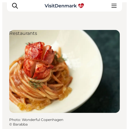
Restaurants
Inspirations
Destinations
Quoi faire
Hébergements
Planifiez votre voyage
Photo
:
Wonderful Copenhagen
©
Barabba