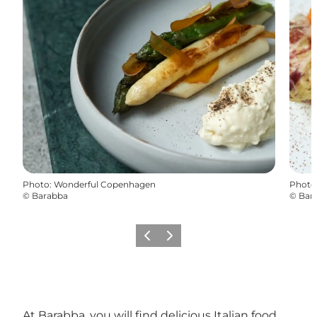
Photo
:
Wonderful Copenhagen
Photo
©
Barabba
©
Bar
Précédent
Suivant
At Barabba, you will find delicious Italian food