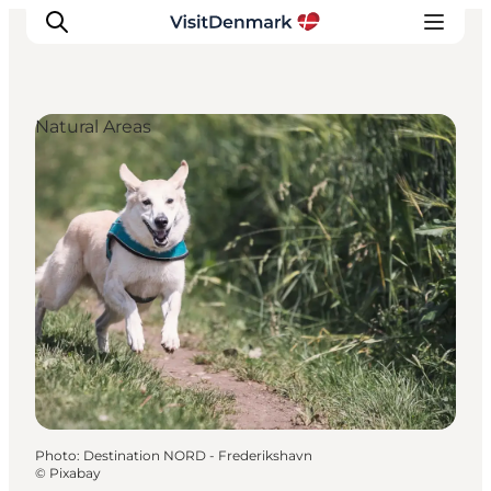
Natural Areas
Inspirations
Destinations
Quoi faire
Hébergements
Planifiez votre voyage
Photo
:
Destination NORD - Frederikshavn
©
Pixabay