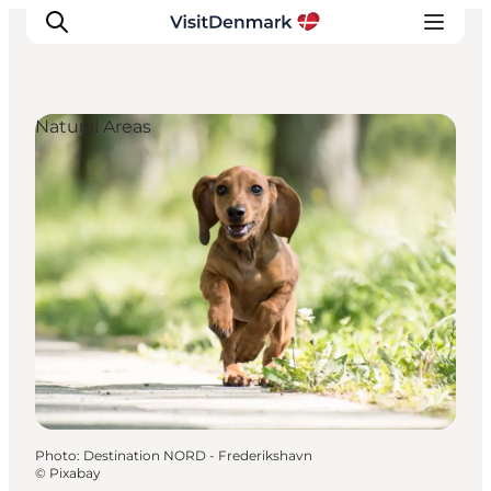
Natural Areas
Inspirations
Destinations
Quoi faire
Hébergements
Planifiez votre voyage
Photo
:
Destination NORD - Frederikshavn
©
Pixabay