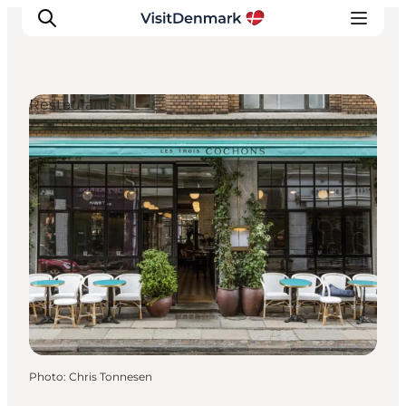
Restaurants
Inspirations
Destinations
Quoi faire
Hébergements
Planifiez votre voyage
Photo
:
Chris Tonnesen