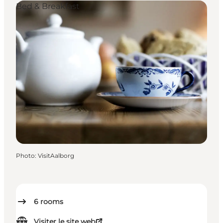
Bed & Breakfast
Photo
:
VisitAalborg
6
rooms
Visiter le site web