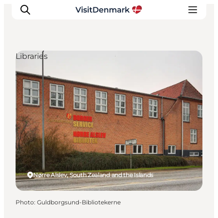
Libraries
Inspirations
Destinations
Quoi faire
Hébergements
Planifiez votre voyage
Nørre Alslev, South Zealand and the Islands
Photo
:
Guldborgsund-Bibliotekerne