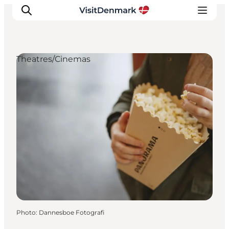
Theatres/Cinemas
Inspirations
Destinations
Quoi faire
Hébergements
Planifiez votre voyage
Photo
:
Dannesboe Fotografi