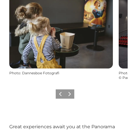
Photo
:
Dannesboe Fotografi
Photo
©
Pano
Précédent
Suivant
Great experiences await you at the Panorama