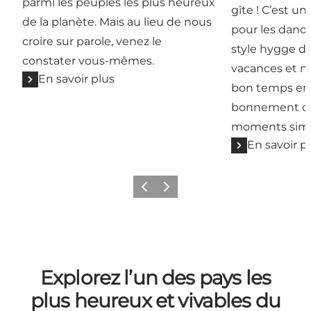
parmi les peuples les plus heureux
gîte ! C’est un
de la planète. Mais au lieu de nous
pour les danoi
croire sur parole, venez le
style hygge d
constater vous-mêmes.
vacances et n
En savoir plus
bon temps en fa
bonnement de 
moments simpl
En savoir p
Précédent
Suivant
Explorez l’un des pays les
plus heureux et vivables du