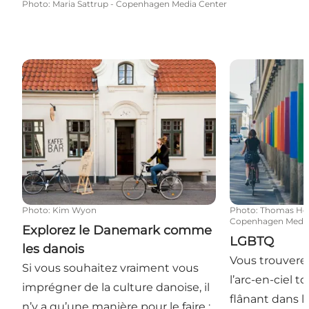
Photo
:
Maria Sattrup - Copenhagen Media Center
Explorez le Danemark comme les danois
LGBTQ
Photo
:
Kim Wyon
Photo
:
Thomas Høy
Copenhagen Media
Explorez le Danemark comme
LGBTQ
les danois
Vous trouverez
Si vous souhaitez vraiment vous
l’arc-en-ciel t
imprégner de la culture danoise, il
flânant dans l
n’y a qu’une manière pour le faire :