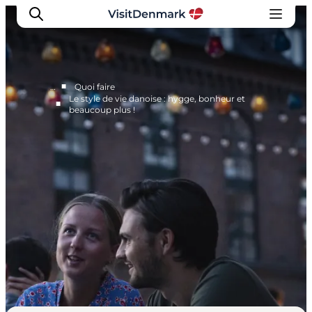
■
…
Quoi faire
Le style de vie danoise : hygge, bonheur et
■
beaucoup plus !
Inspirations
Destinations
Quoi faire
Hébergements
Planifiez votre voyage