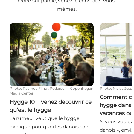
croire sur parole, venez le constater vous-
mêmes.
Hygge 101 : venez découvrir ce qu’est le hygge
Comment créer
Photo
:
Rasmus Flindt Pedersen - Copenhagen
Photo
:
Niclas Jess
Media Center
Comment cr
Hygge 101 : venez découvrir ce
hygge dans 
qu’est le hygge
vacances ou 
La rumeur veut que le hygge
Si vous voulez
explique pourquoi les danois sont
danois », envi