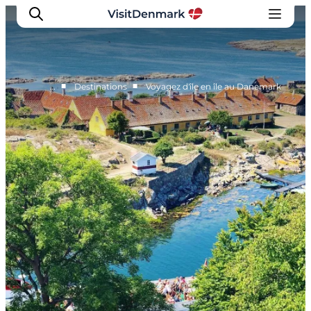
■
■
…
Destinations
Voyagez d'île en île au Danemark
Inspirations
Destinations
Quoi faire
Hébergements
Planifiez votre voyage