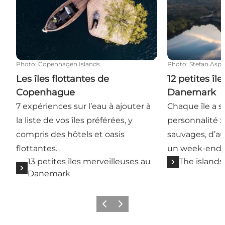
Photo
:
Copenhagen Islands
Photo
:
Stefan Asp
Les îles flottantes de
12 petites îl
Copenhague
Danemark
7 expériences sur l’eau à ajouter à
Chaque île a s
la liste de vos îles préférées, y
personnalité :
compris des hôtels et oasis
sauvages, d’au
flottantes.
un week-end t
13 petites îles merveilleuses au
The islands
Danemark
Précédent
Suivant