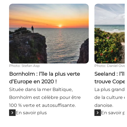
Bornholm : l’île la plus verte d’Europe en 2020 !
Seeland : l’îl
Photo
:
Stefan Asp
Photo
:
Daniel Ove
Bornholm : l’île la plus verte
Seeland : l’îl
d’Europe en 2020 !
trouve Cop
Située dans la mer Baltique,
La plus grande
Bornholm est célèbre pour être
de la culture e
100 % verte et autosuffisante.
danoise.
En savoir plus
En savoir p