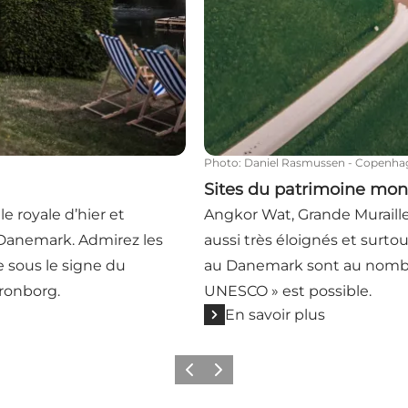
Photo
:
Daniel Rasmussen - Copenha
Sites du patrimoine mo
e royale d’hier et
Angkor Wat, Grande Muraille
 Danemark. Admirez les
aussi très éloignés et surt
 sous le signe du
au Danemark sont au nombre d
Kronborg.
UNESCO » est possible.
En savoir plus
Précédent
Suivant