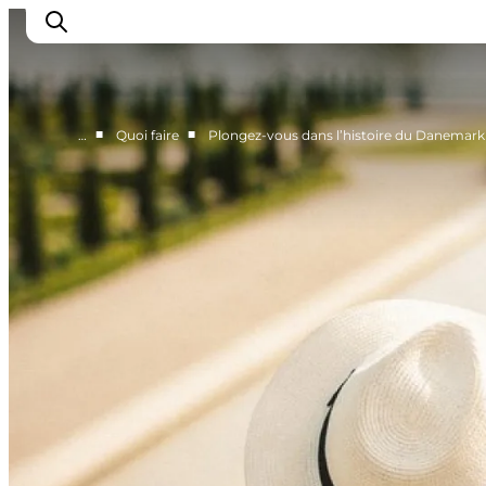
■
■
…
Quoi faire
Plongez-vous dans l’histoire du Danemark
Inspirations
Destinations
Quoi faire
Hébergements
Planifiez votre voyage