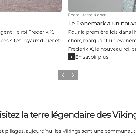
Photo
:
Hasse Nielsen
Le Danemark a un nouv
nt : le roi Frederik X.
Pour la première fois dans l
es sites royaux d'hier et
choix, marquant un événeme
Frederik X, le nouveau roi, p
En savoir plus
Précédent
Suivant
isitez la terre légendaire des Vikin
et pillages, aujourd’hui les Vikings sont une communaut