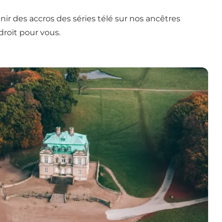
ir des accros des séries télé sur nos ancêtres
droit pour vous.
al de l'UNESCO au Danemark